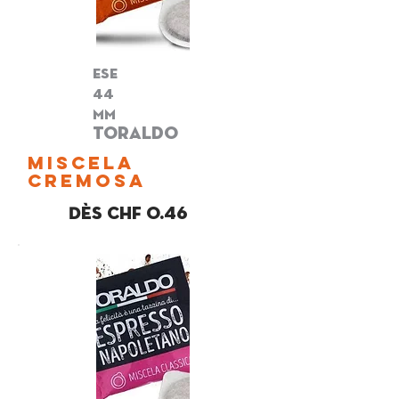
ese
44
mm
toraldo
miscela
cremosa
Dès chf 0.46