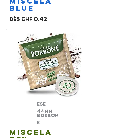
miscela
BLUE
Dès chf 0.42
ese
44mm
borbon
e
miscela