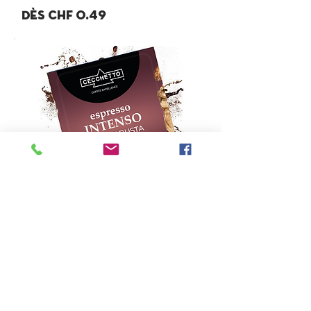
Dès chf 0.49
ese
44mm
Cecchet
to
Espresso
Intenso