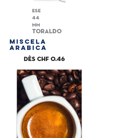
ese
44
mm
toraldo
miscela
ARABICA
Dès chf 0.46