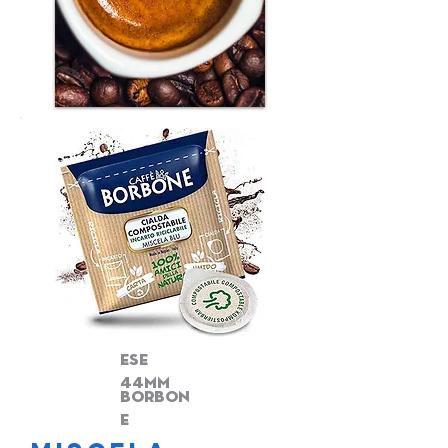
ese
44mm
borbon
e