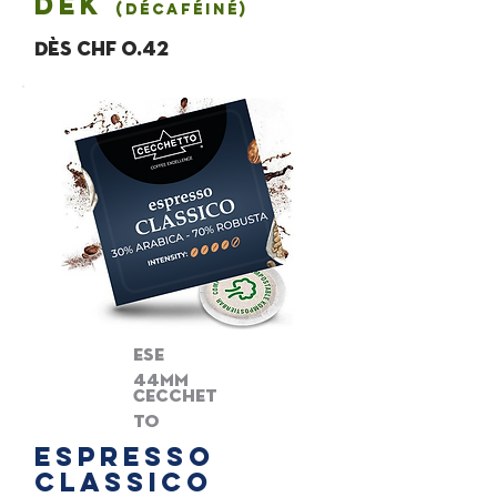
dek
(décaféiné)
Dès chf 0.42
ese
44mm
Cecchet
to
Espresso
classico