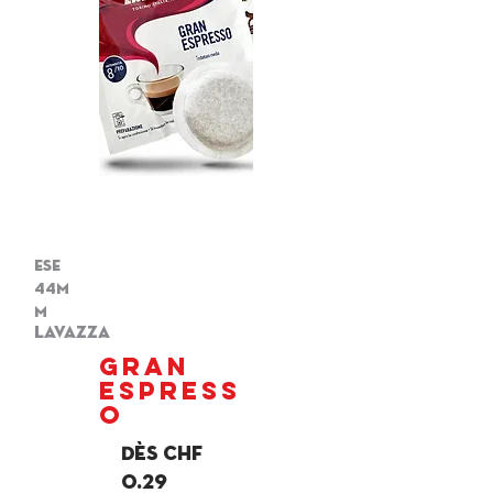
ese
44m
m
lavazza
gran
espress
o
Dès chf
0.29