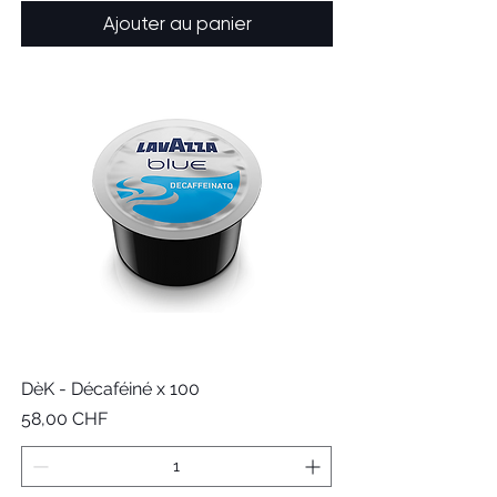
Ajouter au panier
DèK - Décaféiné x 100
Prix
58,00 CHF