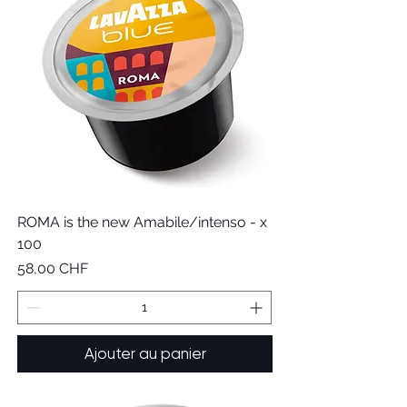
ROMA is the new Amabile/intenso - x
100
Prix
58,00 CHF
Ajouter au panier