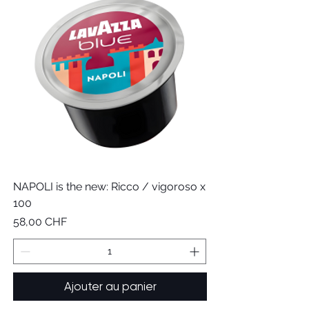
NAPOLI is the new: Ricco / vigoroso x
100
Prix
58,00 CHF
Ajouter au panier