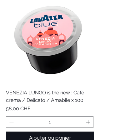
VENEZIA LUNGO is the new : Café
crema / Delicato / Amabile x 100
Prix
58,00 CHF
Ajouter au panier