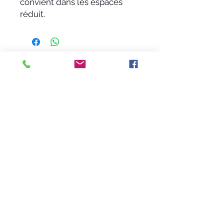
convient dans les espaces
réduit.
Livraison 24 à 48 heures
(hors week-end)
Rue Aimé-Steinlen 5
1800 Vevey
021 921 33 21
Lundi à vendredi: 08h30-12h00
13h30-18h00